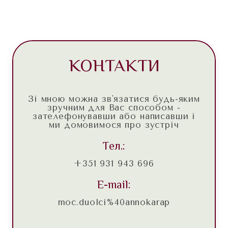
КОНТАКТИ
Зі мною можна звʼязатися будь-яким
зручним для Вас способом -
зателефонувавши або написавши і
ми домовимося про зустріч
Тeл.:
+351 931 943 696
E-mail:
moc.duolci%40annokarap